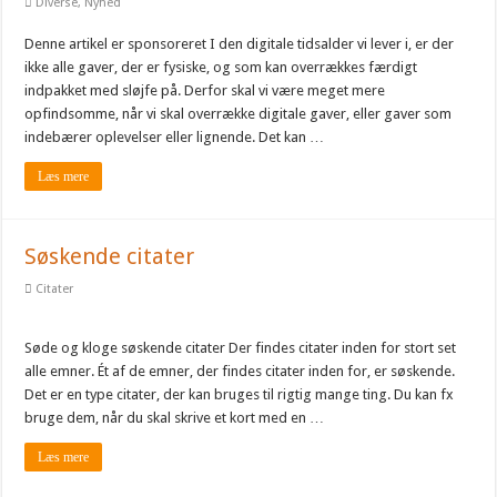
Diverse
,
Nyhed
Denne artikel er sponsoreret I den digitale tidsalder vi lever i, er der
ikke alle gaver, der er fysiske, og som kan overrækkes færdigt
indpakket med sløjfe på. Derfor skal vi være meget mere
opfindsomme, når vi skal overrække digitale gaver, eller gaver som
indebærer oplevelser eller lignende. Det kan …
Læs mere
Søskende citater
Citater
Søde og kloge søskende citater Der findes citater inden for stort set
alle emner. Ét af de emner, der findes citater inden for, er søskende.
Det er en type citater, der kan bruges til rigtig mange ting. Du kan fx
bruge dem, når du skal skrive et kort med en …
Læs mere