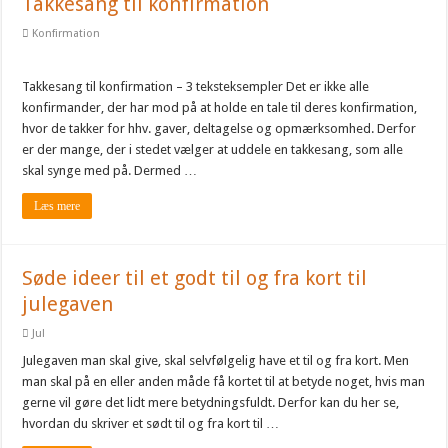
Takkesang til konfirmation
Konfirmation
Takkesang til konfirmation – 3 teksteksempler Det er ikke alle
konfirmander, der har mod på at holde en tale til deres konfirmation,
hvor de takker for hhv. gaver, deltagelse og opmærksomhed. Derfor
er der mange, der i stedet vælger at uddele en takkesang, som alle
skal synge med på. Dermed …
Læs mere
Søde ideer til et godt til og fra kort til
julegaven
Jul
Julegaven man skal give, skal selvfølgelig have et til og fra kort. Men
man skal på en eller anden måde få kortet til at betyde noget, hvis man
gerne vil gøre det lidt mere betydningsfuldt. Derfor kan du her se,
hvordan du skriver et sødt til og fra kort til …