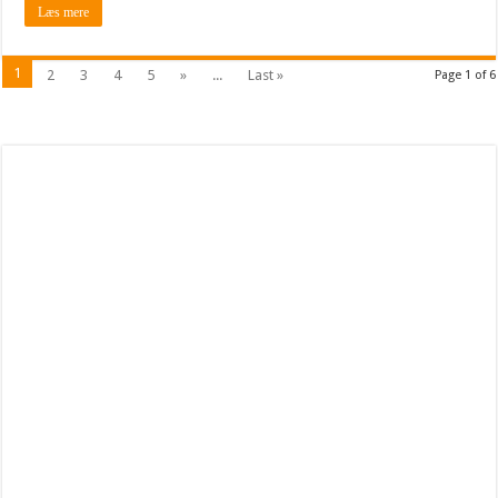
Læs mere
1
2
3
4
5
»
...
Last »
Page 1 of 6