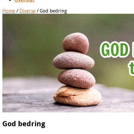
Home
/
Diverse
/
God bedring
God bedring