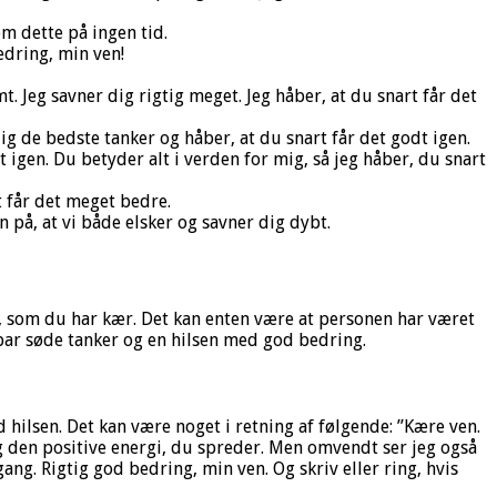
em dette på ingen tid.
edring, min ven!
mt. Jeg savner dig rigtig meget. Jeg håber, at du snart får det
ig de bedste tanker og håber, at du snart får det godt igen.
gen. Du betyder alt i verden for mig, så jeg håber, du snart
t får det meget bedre.
 på, at vi både elsker og savner dig dybt.
n, som du har kær. Det kan enten være at personen har været
t par søde tanker og en hilsen med god bedring.
ød hilsen. Det kan være noget i retning af følgende: ”Kære ven.
 og den positive energi, du spreder. Men omvendt ser jeg også
gang. Rigtig god bedring, min ven. Og skriv eller ring, hvis