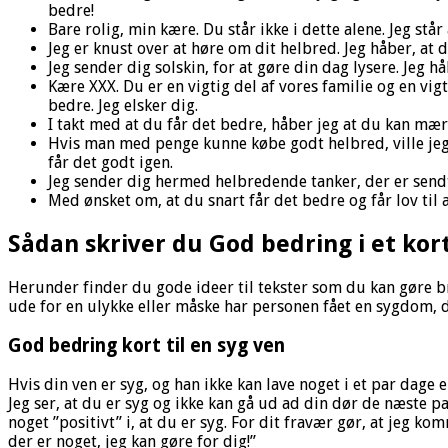
bedre!
Bare rolig, min kære. Du står ikke i dette alene. Jeg st
Jeg er knust over at høre om dit helbred. Jeg håber, at 
Jeg sender dig solskin, for at gøre din dag lysere. Jeg h
Kære XXX. Du er en vigtig del af vores familie og en vigti
bedre. Jeg elsker dig.
I takt med at du får det bedre, håber jeg at du kan mær
Hvis man med penge kunne købe godt helbred, ville jeg 
får det godt igen.
Jeg sender dig hermed helbredende tanker, der er sendt 
Med ønsket om, at du snart får det bedre og får lov til 
Sådan skriver du God bedring i et kort
Herunder finder du gode ideer til tekster som du kan gøre br
ude for en ulykke eller måske har personen fået en sygdom, de
God bedring kort til en syg ven
Hvis din ven er syg, og han ikke kan lave noget i et par dage e
Jeg ser, at du er syg og ikke kan gå ud ad din dør de næste p
noget ”positivt” i, at du er syg. For dit fravær gør, at jeg ko
der er noget, jeg kan gøre for dig!”