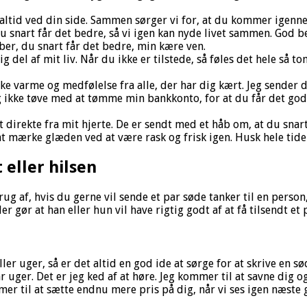
år altid ved din side. Sammen sørger vi for, at du kommer igenn
du snart får det bedre, så vi igen kan nyde livet sammen. God b
åber, du snart får det bedre, min kære ven.
g del af mit liv. Når du ikke er tilstede, så føles det hele så to
ke varme og medfølelse fra alle, der har dig kært. Jeg sender d
ikke tøve med at tømme min bankkonto, for at du får det godt i
direkte fra mit hjerte. De er sendt med et håb om, at du snar
at mærke glæden ved at være rask og frisk igen. Husk hele tiden
 eller hilsen
ug af, hvis du gerne vil sende et par søde tanker til en perso
r gør at han eller hun vil have rigtig godt af at få tilsendt e
ller uger, så er det altid en god ide at sørge for at skrive en s
ar uger. Det er jeg ked af at høre. Jeg kommer til at savne dig
mmer til at sætte endnu mere pris på dig, når vi ses igen næste 