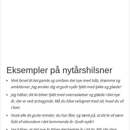
Eksempler på nytårshilsner
Vink farvel til det gamle og omfavn det nye med håb, drømme og
ambitioner. Jeg ønsker dig et godt nytår fyldt med lykke og glæde!
Jeg håber, dit liv bliver fyldt med overraskelser og glæde i det nye
år, der er ved at begynde. Må du blive velsignet med alt, hvad du vil
i livet.
Husk alle de gode minder, du har fået, og tænk på, at dit liv vil være
fuld af vidundere i det kommende år. Godt nytår!
Jeg håber, at det nye år bliver det bedste år i dit liv. Må alle dine