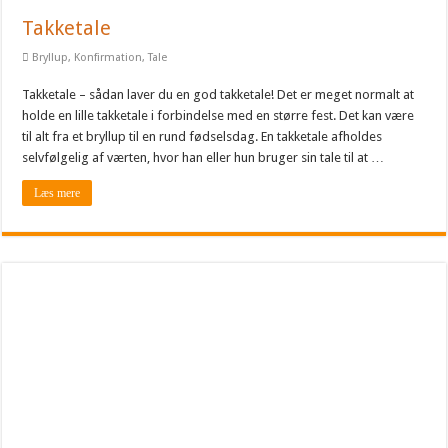
Takketale
Bryllup
,
Konfirmation
,
Tale
Takketale – sådan laver du en god takketale! Det er meget normalt at
holde en lille takketale i forbindelse med en større fest. Det kan være
til alt fra et bryllup til en rund fødselsdag. En takketale afholdes
selvfølgelig af værten, hvor han eller hun bruger sin tale til at …
Læs mere