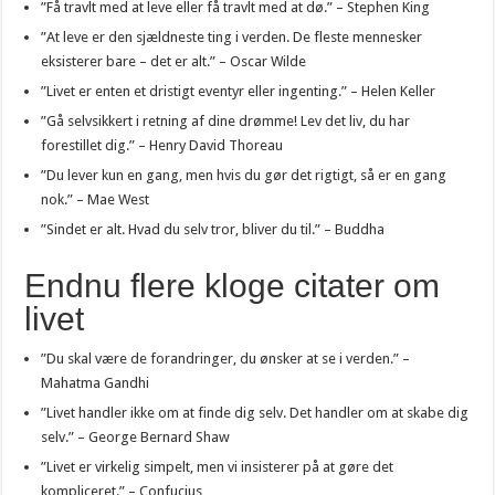
”Få travlt med at leve eller få travlt med at dø.” – Stephen King
”At leve er den sjældneste ting i verden. De fleste mennesker
eksisterer bare – det er alt.” – Oscar Wilde
”Livet er enten et dristigt eventyr eller ingenting.” – Helen Keller
”Gå selvsikkert i retning af dine drømme! Lev det liv, du har
forestillet dig.” – Henry David Thoreau
”Du lever kun en gang, men hvis du gør det rigtigt, så er en gang
nok.” – Mae West
”Sindet er alt. Hvad du selv tror, bliver du til.” – Buddha
Endnu flere kloge citater om
livet
”Du skal være de forandringer, du ønsker at se i verden.” –
Mahatma Gandhi
”Livet handler ikke om at finde dig selv. Det handler om at skabe dig
selv.” – George Bernard Shaw
”Livet er virkelig simpelt, men vi insisterer på at gøre det
kompliceret.” – Confucius