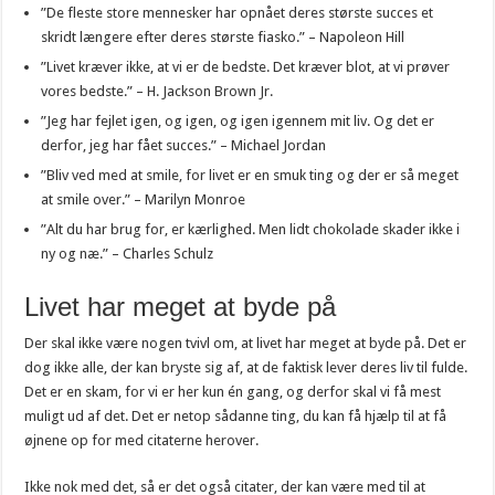
”De fleste store mennesker har opnået deres største succes et
skridt længere efter deres største fiasko.” – Napoleon Hill
”Livet kræver ikke, at vi er de bedste. Det kræver blot, at vi prøver
vores bedste.” – H. Jackson Brown Jr.
”Jeg har fejlet igen, og igen, og igen igennem mit liv. Og det er
derfor, jeg har fået succes.” – Michael Jordan
”Bliv ved med at smile, for livet er en smuk ting og der er så meget
at smile over.” – Marilyn Monroe
”Alt du har brug for, er kærlighed. Men lidt chokolade skader ikke i
ny og næ.” – Charles Schulz
Livet har meget at byde på
Der skal ikke være nogen tvivl om, at livet har meget at byde på. Det er
dog ikke alle, der kan bryste sig af, at de faktisk lever deres liv til fulde.
Det er en skam, for vi er her kun én gang, og derfor skal vi få mest
muligt ud af det. Det er netop sådanne ting, du kan få hjælp til at få
øjnene op for med citaterne herover.
Ikke nok med det, så er det også citater, der kan være med til at