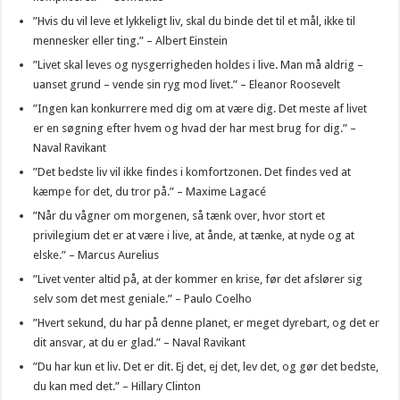
”Hvis du vil leve et lykkeligt liv, skal du binde det til et mål, ikke til
mennesker eller ting.” – Albert Einstein
”Livet skal leves og nysgerrigheden holdes i live. Man må aldrig –
uanset grund – vende sin ryg mod livet.” – Eleanor Roosevelt
”Ingen kan konkurrere med dig om at være dig. Det meste af livet
er en søgning efter hvem og hvad der har mest brug for dig.” –
Naval Ravikant
”Det bedste liv vil ikke findes i komfortzonen. Det findes ved at
kæmpe for det, du tror på.” – Maxime Lagacé
”Når du vågner om morgenen, så tænk over, hvor stort et
privilegium det er at være i live, at ånde, at tænke, at nyde og at
elske.” – Marcus Aurelius
”Livet venter altid på, at der kommer en krise, før det afslører sig
selv som det mest geniale.” – Paulo Coelho
”Hvert sekund, du har på denne planet, er meget dyrebart, og det er
dit ansvar, at du er glad.” – Naval Ravikant
”Du har kun et liv. Det er dit. Ej det, ej det, lev det, og gør det bedste,
du kan med det.” – Hillary Clinton