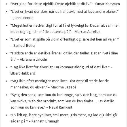
”Vær glad for dette øjeblik. Dette øjeblik er dit liv.” – Omar Khayyam
”Livet er, hvad der sker, når du har travlt med at lave andre planer.”
– John Lennon
”Meget lidt er nødvendigt for at få et lykkeligt liv. Det er alt sammen
inde i dig og i din måde at tænke på.” – Marcus Aurelius
”Livet er som at spille på violin offentligt og lære det hen ad vejen.”
– Samuel Butler
”I sidste ende er det ikke årene i dit liv, der tæller. Det er livet i dine
år.” – Abraham Lincoln
”Tag ikke livet for alvorligt. Du kommer aldrig ud af det i live.” –
Elbert Hubbard
”Søg ikke efter meningen med livet. Blot være til stede for de
mennesker, du elsker.” – Maxime Lagacé
”Syng den sang, som kun du kan synge, skriv den bog, som kun du
kan skrive, skab det produkt, som kun du kan skabe… Lev det liv,
som kun du kan leve.” – Naval Ravikant
”Liv lidt op, bare nyd livet, smil mere, grin mere, og lad dig ikke gå
sådan på.” – Kenneth Branagh