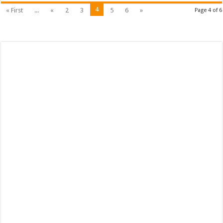
4
« First
...
«
2
3
5
6
»
Page 4 of 6