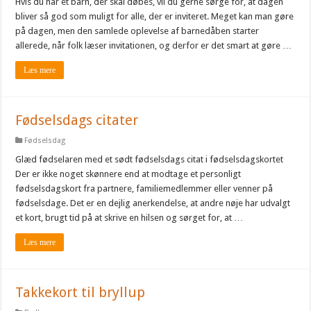
Hvis du har et barn, der skal døbes, vil du gerne sørge for, at dagen
bliver så god som muligt for alle, der er inviteret. Meget kan man gøre
på dagen, men den samlede oplevelse af barnedåben starter
allerede, når folk læser invitationen, og derfor er det smart at gøre …
Læs mere
Fødselsdags citater
Fødselsdag
Glæd fødselaren med et sødt fødselsdags citat i fødselsdagskortet
Der er ikke noget skønnere end at modtage et personligt
fødselsdagskort fra partnere, familiemedlemmer eller venner på
fødselsdage. Det er en dejlig anerkendelse, at andre nøje har udvalgt
et kort, brugt tid på at skrive en hilsen og sørget for, at …
Læs mere
Takkekort til bryllup